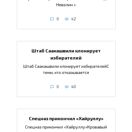
Невзлин «
0
42
Штаб Саакашвили клонирует
избирателей
Штаб Саакашвили клонирует избирателейС
теми, кто отказывается
0
40
Спецназ прикончил «Хайруллу»
Спецназ прикончил «Хайруллу»Кровавый