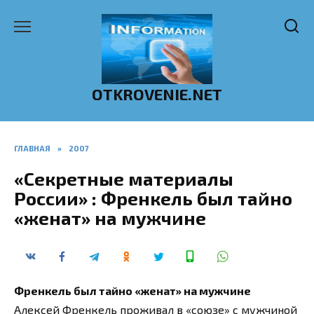
Перейти
к
содержанию
OTKROVENIE.NET
ГЛАВНАЯ
»
2007
«Секретные материалы
России» : Френкель был тайно
«женат» на мужчине
Френкель был тайно «женат» на мужчине
Алексей Френкель проживал в «союзе» с мужчиной