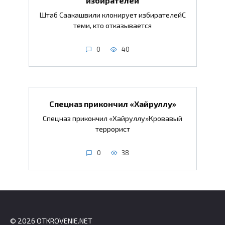
Штаб Саакашвили клонирует избирателейС
теми, кто отказывается
0
40
Спецназ прикончил «Хайруллу»
Спецназ прикончил «Хайруллу»Кровавый
террорист
0
38
© 2026 OTKROVENIE.NET