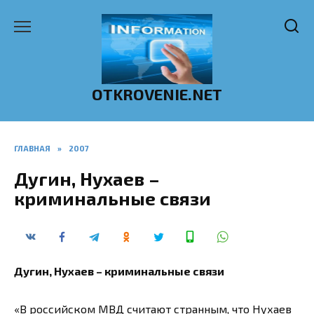
Перейти
к
содержанию
OTKROVENIE.NET
ГЛАВНАЯ
»
2007
Дугин, Нухаев –
криминальные связи
Дугин, Нухаев – криминальные связи
«В российском МВД считают странным, что Нухаев