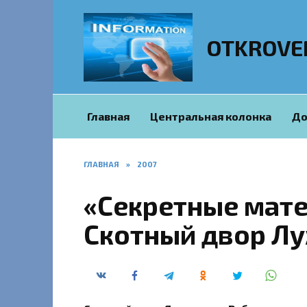
Перейти
к
содержанию
OTKROVE
Главная
Центральная колонка
До
ГЛАВНАЯ
»
2007
«Секретные мате
Скотный двор Лу