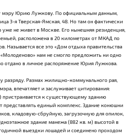
му мэру Юрию Лужкову. По официальным данным,
ца 3-я Тверская-Ямская, 48. Но там он фактически
о уже не живет в Москве. Его нынешняя резиденция,
 семьей, расположена в 20 километрах от МКАД по
ов. Называется все это «Дом отдыха правительства
 «Молоденово» нам не смогло предложить ни одно
тво отдано в личное распоряжение Юрия Лужкова.
у разряду. Размах жилищно-коммунального рая,
мэра, впечатляет и заслуживает цитирования:
м) пристраивается к существующему зданию
т представлять единый комплекс. Здание конюшни
иков, кладовую-сбруйную, загрузочную для опилок,
дноэтажное здание манежа (882 кв. м) высотой в
огодичной выездки лошадей и соединено проходом