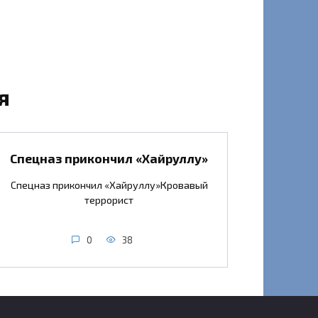
я
Спецназ прикончил «Хайруллу»
Спецназ прикончил «Хайруллу»Кровавый
террорист
0
38