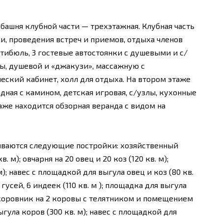
, башня клубной части — трехэтажная. Клубная часть
и, проведения встреч и приемов, отдыха членов
тибюль, 3 гостевые автостоянки с душевыми и с/
ы, душевой и «джакузи», массажную с
ский кабинет, холл для отдыха. На втором этаже
дная с камином, детская игровая, с/узлы, кухонные
аже находится обзорная веранда с видом на
иваются следующие постройки: хозяйственный
м); овчарня на 20 овец и 20 коз (120 кв. м);
); навес с площадкой для выгула овец и коз (80 кв.
 гусей, 6 индеек (110 кв. м ); площадка для выгула
); коровник на 2 коровы с телятником и помещением
гула коров (300 кв. м); навес с площадкой для