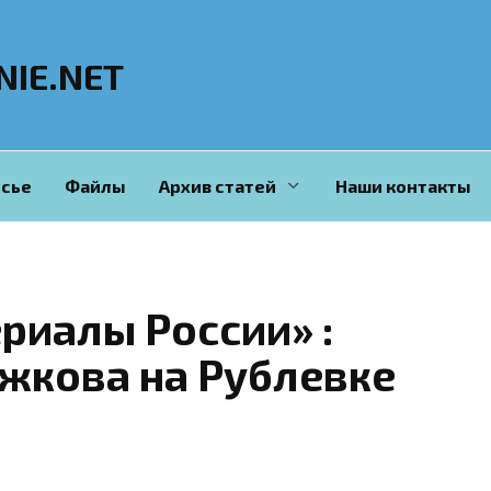
NIE.NET
сье
Файлы
Архив статей
Наши контакты
риалы России» :
жкова на Рублевке