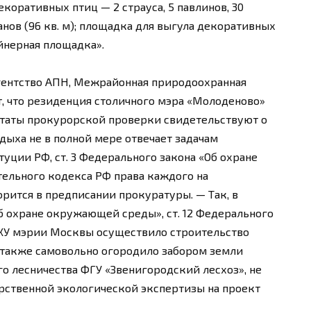
екоративных птиц — 2 страуса, 5 павлинов, 30
нов (96 кв. м); площадка для выгула декоративных
ейнерная площадка».
агентство АПН, Межрайонная природоохранная
, что резиденция столичного мэра «Молоденово»
ьтаты прокурорской проверки свидетельствуют о
тдыха не в полной мере отвечает задачам
туции РФ, ст. 3 Федерального закона «Об охране
тельного кодекса РФ права каждого на
ится в предписании прокуратуры. — Так, в
Об охране окружающей среды», ст. 12 Федерального
ФХУ мэрии Москвы осуществило строительство
 также самовольно огородило забором земли
 лесничества ФГУ «Звенигородский лесхоз», не
рственной экологической экспертизы на проект