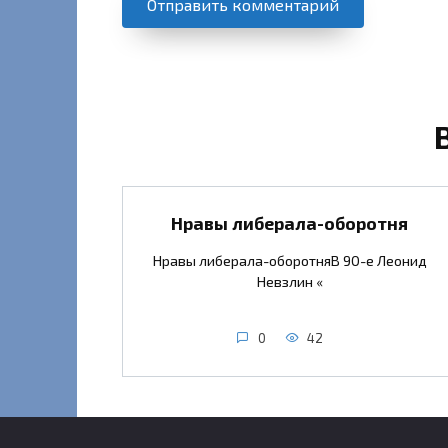
Нравы либерала-оборотня
Нравы либерала-оборотняВ 90-е Леонид
Невзлин «
0
42