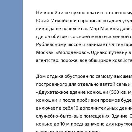
Ни копейки не нужно платить столично
Юрий Михайлович прописан по адресу: ули
никогда не появляется. Мэр Москвы давн
где он обитает со своей многочисленной
Рублевскому шоссе и занимает 49 гектар
Москвы «Молоденово». Однако путевку в
агентство, похоже, все обширное хозяйс
Дом отдыха обустроен по самому высшем
построенного для отдельно взятой семьи 
«Двухэтажное здание конюшни (560 кв. 
конюшни и после пробивки проемов буде
включает в себя 10 дополнительных денн
служебно-быто-вые помещения. Здание. О
коньке до 10 м предназначено для кругл
с новым зданием денников».