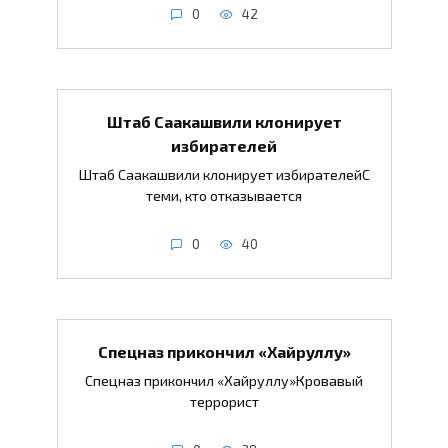
0
42
Штаб Саакашвили клонирует
избирателей
Штаб Саакашвили клонирует избирателейС
теми, кто отказывается
0
40
Спецназ прикончил «Хайруллу»
Спецназ прикончил «Хайруллу»Кровавый
террорист