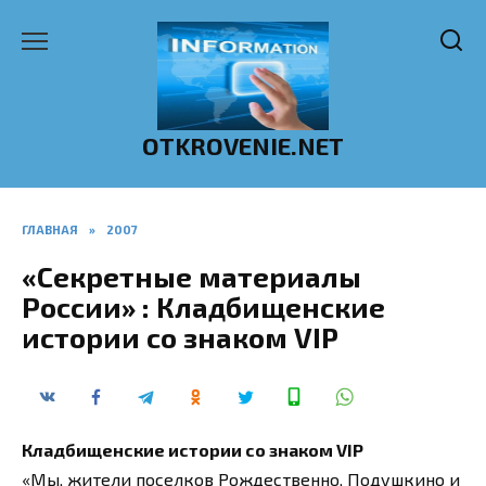
Перейти
к
содержанию
OTKROVENIE.NET
ГЛАВНАЯ
»
2007
«Секретные материалы
России» : Кладбищенские
истории со знаком VIP
Кладбищенские истории со знаком VIP
«Мы, жители поселков Рождественно, Подушкино и