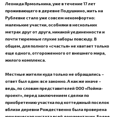
Леонида Ярмольника, уже в течение 17 лет
проживающего в деревне Подушкино, жить на
Рублевке стало уже совсем некомфортно:
маленькие участки, особняки в нескольких
метрах друг от друга, никакой уединенности и
почти тюремные глухие заборы повсюду. В
общем, для полного «счастья» не хватает только
еще одного, отгороженного от внешнего мира,
жилого комплекса.
Местные жители куда только не обращались –
ответ был один: все законно. А как же иначе –
ведь, по словам представителей ООО «Пойма-
проект», перед заключением сделки по
приобретению участка под коттеджный поселок
вблизи деревни Рождественно была проверена
юридическая чистота всей документации. Более