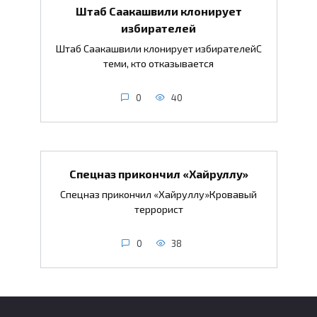
Штаб Саакашвили клонирует
избирателей
Штаб Саакашвили клонирует избирателейС
теми, кто отказывается
0
40
Спецназ прикончил «Хайруллу»
Спецназ прикончил «Хайруллу»Кровавый
террорист
0
38